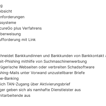
ng
Absicht
 Anforderungen
gssysteme
ecureGo plus Verfahrens
-Überweisung
ufforderung mit Link
chneidet Bankkundinnen und Bankkunden von Bankkontakt 
zeit-Phishing mithilfe von Suchmaschinenwerbung
trügerische Webseiten oder verbreiten Schadsoftware
shing-Mails unter Vorwand unzustellbarer Briefe
ine-Banking
sich TAN-Zugang über Aktivierungsbrief
er geben sich als namhafte Dienstleister aus
mitarbeitende aus