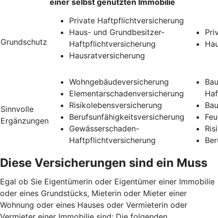
einer selbst genutzten Immobilie
Private Haftpflichtversicherung
Haus- und Grundbesitzer-
Pri
Grundschutz
Haftpflichtversicherung
Hau
Hausratversicherung
Wohngebäudeversicherung
Bau
Elementarschadenversicherung
Haf
Risikolebensversicherung
Bau
Sinnvolle
Berufsunfähigkeitsversicherung
Feu
Ergänzungen
Gewässerschaden-
Ris
Haftpflichtversicherung
Ber
Diese Versicherungen sind ein Muss
Egal ob Sie Eigentümerin oder Eigentümer einer Immobilie
oder eines Grundstücks, Mieterin oder Mieter einer
Wohnung oder eines Hauses oder Vermieterin oder
Vermieter einer Immobilie sind: Die folgenden