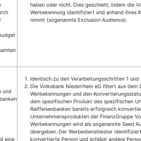
e
haben oder nicht. Dies geschieht, indem die 
urch
Werbekennung identifiziert und anhand ihres K
r
nimmt (sogenannte Exclusion Audience).
ebudget
esamten
Identisch zu den Verarbeitungsschritten 1 und 
Die Volksbank Niederrhein eG filtert aus de
n und
Werbekennungen und den Konvertierungsstatus
sbanken
dem spezifischen Produkt des spezifischen 
Raiffeisenbanken bereits erfolgreich konverti
Unternehmensprodukten der FinanzGruppe Volk
Werbekennungen wird als sogenannte Seed Aud
übergeben. Der Werbedienstleister identifizie
d eine
konvertierte Person und schlägt andere Perso