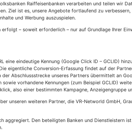
ksbanken Raiffeisenbanken verarbeiten und teilen wir Dat
den. Ziel ist es, unsere Angebote fortlaufend zu verbesse
Inhalte und Werbung auszuspielen.
rfolgt – soweit erforderlich – nur auf Grundlage Ihrer Ei
RL eine eindeutige Kennung (Google Click ID – GCLID) hinz
ie eigentliche Conversion-Erfassung findet auf der Partner
 der Abschlussstrecke unseres Partners übermittelt an Goog
ion sowie vorhandene Kennungen (zum Beispiel GCLID) wei
lick, also einer bestimmten Kampagne, Anzeigengruppe u
über unseren weiteren Partner, die VR-Networld GmbH, Grau
h aggregiert. Den beteiligten Banken und Dienstleistern is
.