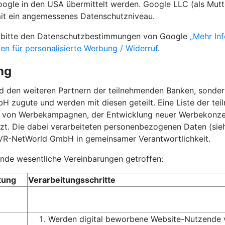
gle in den USA übermittelt werden. Google LLC (als Mutte
mit ein angemessenes Datenschutzniveau.
ie bitte den Datenschutzbestimmungen von Google
„Mehr In
gen für personalisierte Werbung / Widerruf
.
ng
nd den weiteren Partnern der teilnehmenden Banken, sond
 zugute und werden mit diesen geteilt. Eine Liste der te
g von Werbekampagnen, der Entwicklung neuer Werbekonz
t. Die dabei verarbeiteten personenbezogenen Daten (siehe
 VR-NetWorld GmbH in gemeinsamer Verantwortlichkeit.
de wesentliche Vereinbarungen getroffen:
tung
Verarbeitungsschritte
Werden digital beworbene Website-Nutzende vo