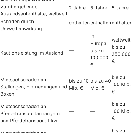
Vorübergehende
2 Jahre
5 Jahre
5 Jahre
Auslandsaufenthalte, weltweit
Schäden durch
enthalten
enthalten
enthalten
Umwelteinwirkung
in
weltweit
Europa
bis zu
—
bis zu
Kautionsleistung im Ausland
250.000
100.000
€
€
bis zu
Mietsachschäden an
bis zu 10
bis zu 40
100 Mio.
Stallungen, Einfriedungen und
Mio. €
Mio. €
€
Boxen
bis zu
Mietsachschäden an
—
—
100 Mio.
Pferdetransportanhängern
€
und Pferdetransport-Lkw
bis zu
Mietsachschäden an