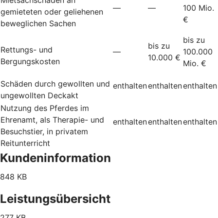
—
—
100 Mio.
gemieteten oder geliehenen
€
beweglichen Sachen
bis zu
bis zu
Rettungs- und
—
100.000
10.000 €
Bergungskosten
Mio. €
Schäden durch gewollten und
enthalten
enthalten
enthalten
ungewollten Deckakt
Nutzung des Pferdes im
Ehrenamt, als Therapie- und
enthalten
enthalten
enthalten
Besuchstier, in privatem
Reitunterricht
Kundeninformation
848 KB
Leistungsübersicht
277 KB