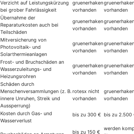
Verzicht auf Leistungskürzung
gruenerhaken
gruenerhake
bei grober Fahrlässigkeit
vorhanden
vorhanden
Übernahme der
gruenerhaken
gruenerhake
Reparaturkosten auch bei
vorhanden
vorhanden
Teilschäden
Mitversicherung von
gruenerhaken
gruenerhake
Photovoltaik- und
vorhanden
vorhanden
Solarthermieanlagen
Frost- und Bruchschäden an
gruenerhaken
gruenerhake
Wasserzuleitungs- und
vorhanden
vorhanden
Heizungsrohren
Schäden durch
Menschenversammlungen (z. B.
rotesx
nicht
gruenerhake
innere Unruhen, Streik und
vorhanden
vorhanden
Aussperrung)
Kosten durch Gas- und
bis zu 300 €
bis zu 2.500
Wasserverlust
werden komp
bis zu 150 €