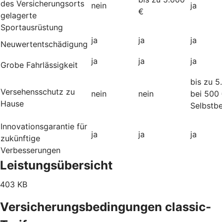
des Versicherungsorts
nein
ja
€
gelagerte
Sportausrüstung
ja
ja
ja
Neuwertentschädigung
ja
ja
ja
Grobe Fahrlässigkeit
bis zu 5
Versehensschutz zu
nein
nein
bei 500
Hause
Selbstbe
Innovationsgarantie für
ja
ja
ja
zukünftige
Verbesserungen
Leistungsübersicht
403 KB
Versicherungsbedingungen classic-