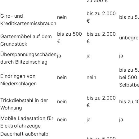
zu 500 €
bis zu 2.000
Giro- und
nein
bis zu 5
€
Kreditkartenmissbrauch
bis zu 500
bis zu 2.000
Gartenmöbel auf dem
unbegre
€
€
Grundstück
Überspannungsschäden
ja
ja
ja
durch Blitzeinschlag
bis zu 5
Eindringen von
nein
nein
bei 500
Niederschlägen
Selbstbe
bis zu 2.000
Trickdiebstahl in der
nein
bis zu 1
€
Wohnung
Mobile Ladestation für
nein
ja
ja
Elektrofahrzeuge
Dauerhaft außerhalb
bis zu 5.000