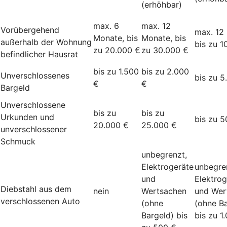
(erhöhbar)
max. 6
max. 12
Vorübergehend
max. 12
Monate, bis
Monate, bis
außerhalb der Wohnung
bis zu 1
zu 20.000 €
zu 30.000 €
befindlicher Hausrat
bis zu 1.500
bis zu 2.000
Unverschlossenes
bis zu 5
€
€
Bargeld
Unverschlossene
bis zu
bis zu
Urkunden und
bis zu 5
20.000 €
25.000 €
unverschlossener
Schmuck
unbegrenzt,
Elektrogeräte
unbegre
und
Elektrog
Diebstahl aus dem
nein
Wertsachen
und Wer
verschlossenen Auto
(ohne
(ohne Ba
Bargeld) bis
bis zu 1