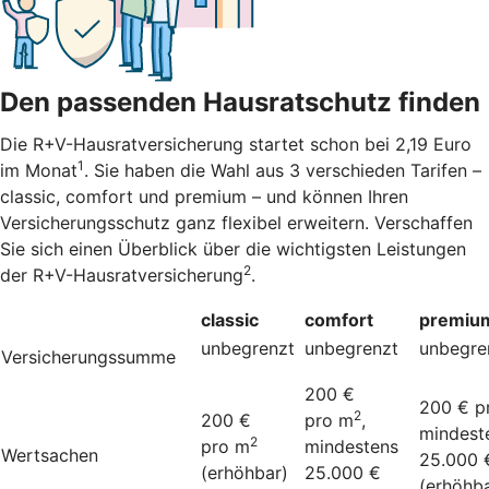
Den passenden Hausratschutz finden
Die R+V-Hausratversicherung startet schon bei 2,19 Euro
1
im Monat
. Sie haben die Wahl aus 3 verschieden Tarifen –
classic, comfort und premium – und können Ihren
Versicherungsschutz ganz flexibel erweitern. Verschaffen
Sie sich einen Überblick über die wichtigsten Leistungen
2
der R+V-Hausratversicherung
.
classic
comfort
premiu
unbegrenzt
unbegrenzt
unbegre
Versicherungssumme
200 €
200 € p
2
200 €
pro m
,
mindest
2
pro m
mindestens
Wertsachen
25.000 
(erhöhbar)
25.000 €
(erhöhba