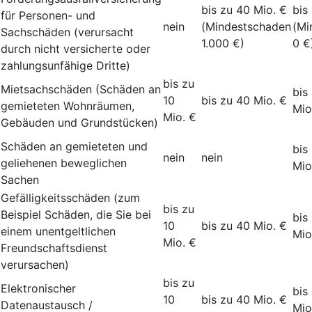
bis zu 40 Mio. €
bis
für Personen- und
nein
(Mindestschaden
(Mi
Sachschäden (verursacht
1.000 €)
0 €
durch nicht versicherte oder
zahlungsunfähige Dritte)
bis zu
Mietsachschäden (Schäden an
bis
10
bis zu 40 Mio. €
gemieteten Wohnräumen,
Mio
Mio. €
Gebäuden und Grundstücken)
Schäden an gemieteten und
bis
nein
nein
geliehenen beweglichen
Mio
Sachen
Gefälligkeitsschäden (zum
bis zu
Beispiel Schäden, die Sie bei
bis
10
bis zu 40 Mio. €
einem unentgeltlichen
Mio
Mio. €
Freundschaftsdienst
verursachen)
bis zu
Elektronischer
bis
10
bis zu 40 Mio. €
Datenaustausch /
Mio