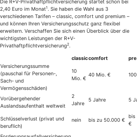
Die R+V-Privathaftpflichtversicherung startet schon bei
1
2,40 Euro im Monat
. Sie haben die Wahl aus 3
verschiedenen Tarifen – classic, comfort und premium –
und können Ihren Versicherungsschutz ganz flexibel
erweitern. Verschaffen Sie sich einen Überblick über die
wichtigsten Leistungen der R+V-
2
Privathaftpflichtversicherung
.
classic
comfort
pr
Versicherungssumme
10
(pauschal für Personen-,
40 Mio. €
100
Mio. €
Sach- und
Vermögensschäden)
2
Vorübergehender
5 Jahre
5 J
Jahre
Auslandsaufenthalt weltweit
bis
Schlüsselverlust (privat und
nein
bis zu 50.000 €
€
beruflich)
Forderungsausfallversicherung