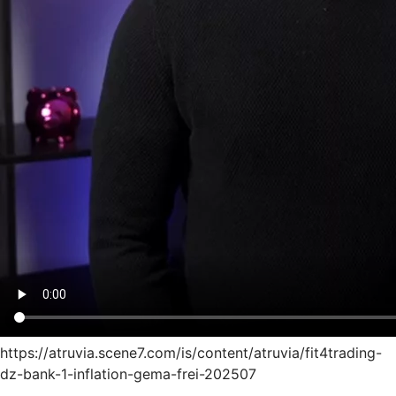
https://atruvia.scene7.com/is/content/atruvia/fit4trading-
dz-bank-1-inflation-gema-frei-202507