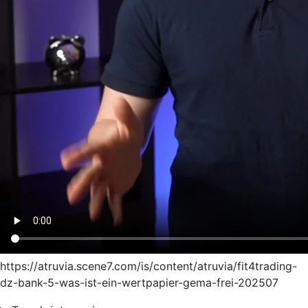
https://atruvia.scene7.com/is/content/atruvia/fit4trading-
dz-bank-5-was-ist-ein-wertpapier-gema-frei-202507