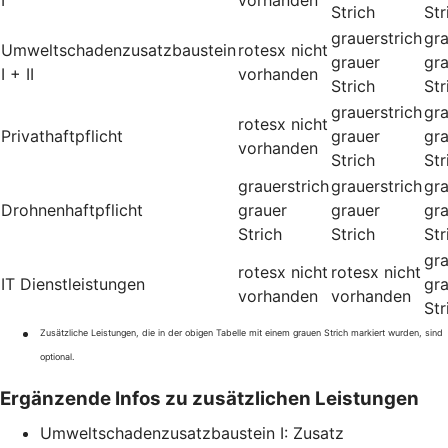
I
vorhanden
Strich
Str
grauerstrich
gra
Umweltschadenzusatzbaustein
rotesx
nicht
grauer
gr
I + II
vorhanden
Strich
Str
grauerstrich
gra
rotesx
nicht
Privathaftpflicht
grauer
gr
vorhanden
Strich
Str
grauerstrich
grauerstrich
gra
Drohnenhaftpflicht
grauer
grauer
gr
Strich
Strich
Str
gra
rotesx
nicht
rotesx
nicht
IT Dienstleistungen
gr
vorhanden
vorhanden
Str
Zusätzliche Leistungen, die in der obigen Tabelle mit einem grauen Strich markiert wurden, sind
optional.
Ergänzende Infos zu zusätzlichen Leistungen
Umweltschadenzusatzbaustein I: Zusatz