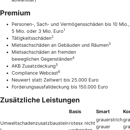
Premium
Personen-, Sach- und Vermögensschäden bis 10 Mio.,
1
5 Mio. oder 3 Mio. Euro
2
Tätigkeitsschäden
3
Mietsachschäden an Gebäuden und Räumen
Mietsachschäden an fremden
4
beweglichen Gegenständen
5
AKB Zusatzdeckung
6
Compliance Webcast
Neuwert statt Zeitwert bis 25.000 Euro
Forderungsausfalldeckung bis 150.000 Euro
Zusätzliche Leistungen
Basis
Smart
Ko
grauerstrich
gra
Umweltschadenzusatzbaustein
rotesx
nicht
grauer
gr