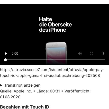
https://atruvia.scene7.com/is/content/atruvia/apple-pay-
touch-id-apple-gema-frei-audiobeschreibung-202508
Transkript anzeigen
Quelle: Apple Inc. • Länge: 00:31 • Veröffentlicht:
01.08.2020
Bezahlen mit Touch ID